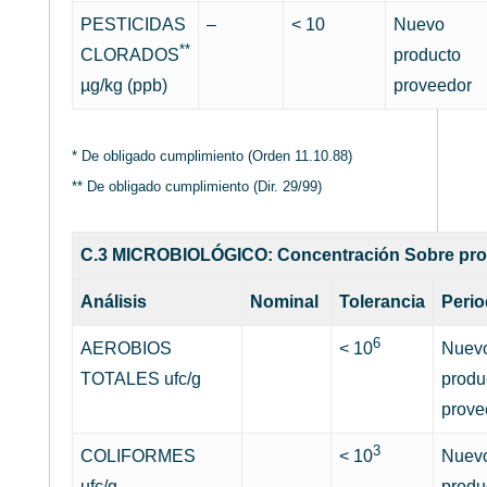
PESTICIDAS
–
< 10
Nuevo
**
CLORADOS
producto
µg/kg (ppb)
proveedor
* De obligado cumplimiento (Orden 11.10.88)
** De obligado cumplimiento (Dir. 29/99)
C.3 MICROBIOLÓGICO: Concentración Sobre produ
Análisis
Nominal
Tolerancia
Perio
6
AEROBIOS
< 10
Nuev
TOTALES ufc/g
produ
prove
3
COLIFORMES
< 10
Nuev
ufc/g
produ