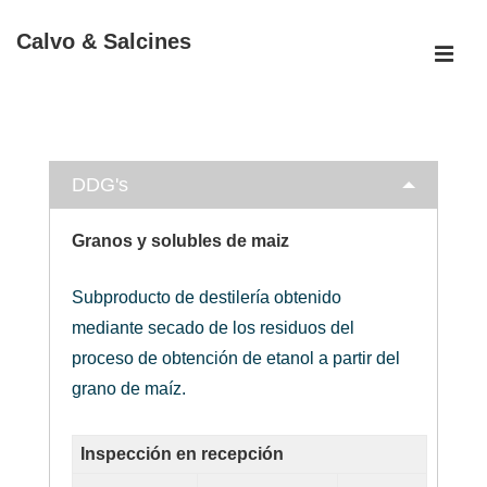
↓
Calvo & Salcines
Saltar
al
MEN
Navegación
contenido
principal
principal
DDG's
Granos y solubles de maiz
Subproducto de destilería obtenido
mediante secado de los residuos del
proceso de obtención de etanol a partir del
grano de maíz.
Inspección en recepción