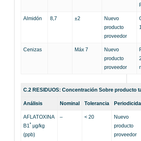
Almidón
8,7
±2
Nuevo
producto
proveedor
Cenizas
Máx 7
Nuevo
producto
proveedor
C.2 RESIDUOS: Concentración Sobre producto tal
Análisis
Nominal
Tolerancia
Periodicid
AFLATOXINA
–
< 20
Nuevo
*
B1
µg/kg
producto
(ppb)
proveedor