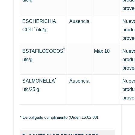
prove
ESCHERICHIA
Ausencia
Nuev
*
COLI
ufc/g
produ
prove
*
ESTAFILOCOCOS
Máx 10
Nuev
ufc/g
produ
prove
*
SALMONELLA
Ausencia
Nuev
ufc/25 g
produ
prove
* De obligado cumplimiento (Orden 15.02.88)