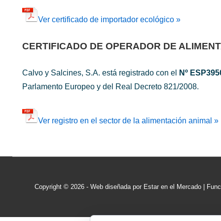
Ver certificado de importador ecológico »
CERTIFICADO DE OPERADOR DE ALIMENT
Calvo y Salcines, S.A. está registrado con el
Nº ESP395
Parlamento Europeo y del Real Decreto 821/2008.
Ver registro en el sector de la alimentación animal »
Copyright © 2026
- Web diseñada por Estar en el Mercado
| Fun