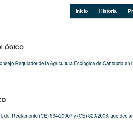
Navegación
Inicio
Historia
P
principal
OLÓGICO
el Consejo Regulador de la Agricultura Ecológica de Cantabri
CO
do I, del Reglamento (CE) 834/20007 y (CE) 829/2008, que decla